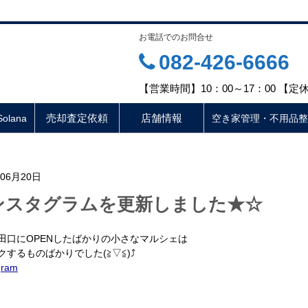
お電話でのお問合せ
082-426-6666
【営業時間】10：00～17：00 【
売却査定依頼
店舗情報
lana
空き家管理・不用品整
年06月20日
ンスタグラムを更新しました★☆
田口にOPENしたばかりの小さなマルシェは
クするものばかりでした(≧▽≦)⤴
gram