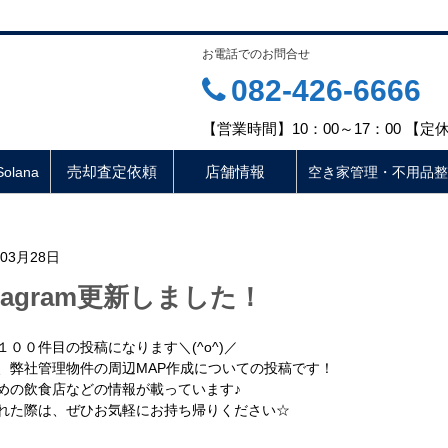
お電話でのお問合せ
082-426-6666
【営業時間】10：00～17：00 【
売却査定依頼
店舗情報
lana
空き家管理・不用品整
年03月28日
stagram更新しました！
１００件目の投稿になります＼(^o^)／
、弊社管理物件の周辺MAP作成についての投稿です！
めの飲食店などの情報が載っています♪
れた際は、ぜひお気軽にお持ち帰りください☆