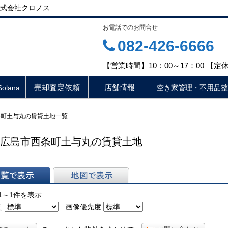
式会社クロノス
お電話でのお問合せ
082-426-6666
【営業時間】10：00～17：00 【
売却査定依頼
店舗情報
lana
空き家管理・不用品整
条町土与丸の賃貸土地一覧
広島市西条町土与丸の賃貸土地
表示
地図で表示
1～1件を表示
え
画像優先度