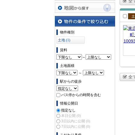
全
沿線・駅から探す
地図から探す
賃
物件の条件で絞り込む
物件種別
土地 (1)
賃料
～
土地面積
～
全
駅からの徒歩
バス停からの時間を含む
情報公開日
指定なし
本日公開
(0)
3日以内に公開
(0)
7日以内に公開
(0)