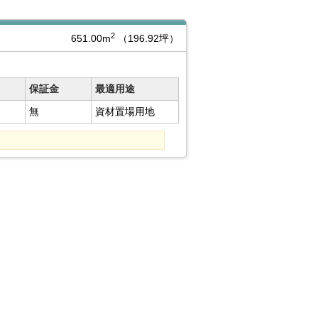
2
651.00m
（196.92坪）
保証金
最適用途
無
資材置場用地