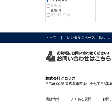
こだわり条件
角地
(0)
更地
(1)
即引渡し可
(0)
トップ
レンタルスペース Solana
株式会社クロノス
〒739-0025
東広島市西条中央七丁目3番4
店舗情報
よくある質問
お問