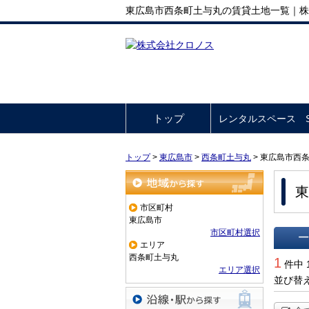
東広島市西条町土与丸の賃貸土地一覧｜株
トップ
レンタルスペース So
トップ
>
東広島市
>
西条町土与丸
>
東広島市西
東
地域から探す
市区町村
東広島市
市区町村選択
エリア
一覧で
西条町土与丸
1
件中 
エリア選択
並び替