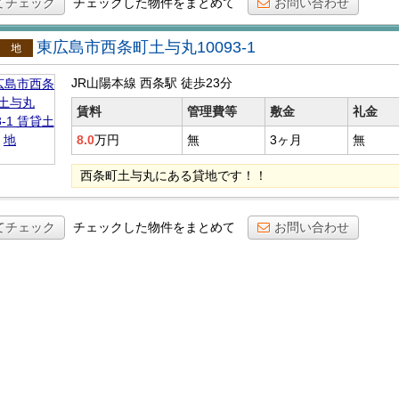
てチェック
チェックした物件をまとめて
お問い合わせ
東広島市西条町土与丸10093-1
貸土地
JR山陽本線 西条駅
徒歩23分
賃料
管理費等
敷金
礼金
8.0
万円
無
3ヶ月
無
西条町土与丸にある貸地です！！
てチェック
チェックした物件をまとめて
お問い合わせ