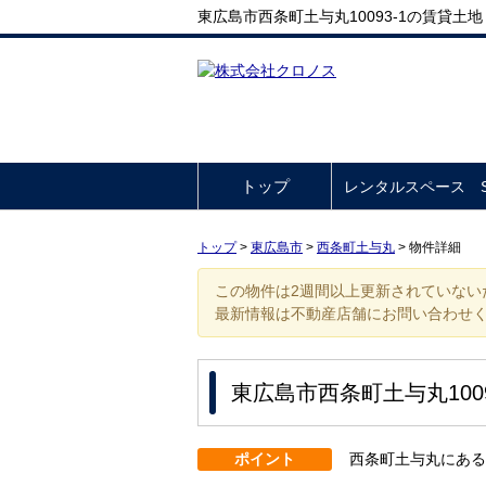
東広島市西条町土与丸10093-1の賃貸土地
トップ
レンタルスペース So
トップ
>
東広島市
>
西条町土与丸
>
物件詳細
この物件は2週間以上更新されていない
最新情報は不動産店舗にお問い合わせ
東広島市西条町土与丸1009
ポイント
西条町土与丸にある