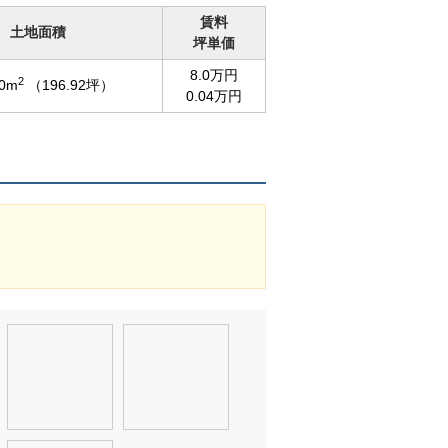
賃料
土地面積
坪単価
8.0万円
2
00m
（196.92坪）
0.04万円