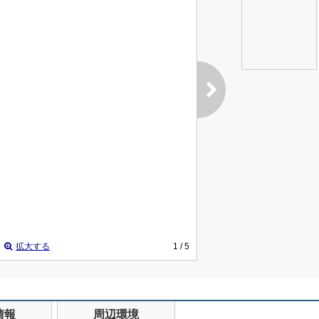
拡大する
1
/ 5
情報
周辺環境