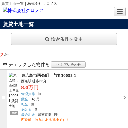
賃貸土地一覧｜株式会社クロノス
賃貸土地一覧
検索条件を変更
2
件
チェックした物件を
お問い合わせ
東広島市西条町土与丸10093-1
西条駅
徒歩23分
8.0
万円
管理費等
無
敷金
3ヶ月
礼金
無
保証金
無
土地
最適用途
資材置場用地
西条町土与丸にある貸地です！！