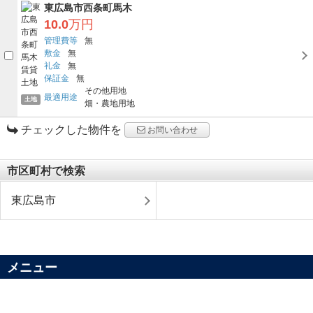
東広島市西条町馬木
10.0
万円
管理費等
無
敷金
無
礼金
無
保証金
無
その他用地
最適用途
土地
畑・農地用地
チェックした物件を
お問い合わせ
市区町村で検索
東広島市
メニュー