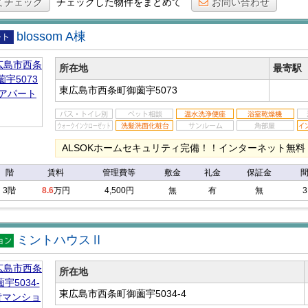
てチェック
チェックした物件をまとめて
お問い合わせ
blossom A棟
アパ
所在地
最寄駅
東広島市西条町御薗宇5073
ALSOKホームセキュリティ完備！！インターネット無料
階
賃料
管理費等
敷金
礼金
保証金
3階
8.6
万円
4,500円
無
有
無
3
ミントハウスⅡ
マン
ン
所在地
東広島市西条町御薗宇5034-4