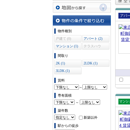
全
沿線・駅から探す
地図から探す
賃貸
ート
物件の条件で絞り込む
物件種別
戸建て (0)
アパート (2)
マンション (1)
テラスハウ
ス (0)
間取り
2K (1)
2LDK (1)
3LDK (1)
賃料
～
専有面積
～
賃貸
築年数
ショ
新築以外
駅からの徒歩