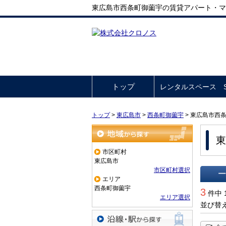
東広島市西条町御薗宇の賃貸アパート・マ
トップ
レンタルスペース So
トップ
>
東広島市
>
西条町御薗宇
>
東広島市西
東
地域から探す
市区町村
東広島市
市区町村選択
エリア
一覧で
西条町御薗宇
3
件中 
エリア選択
並び替