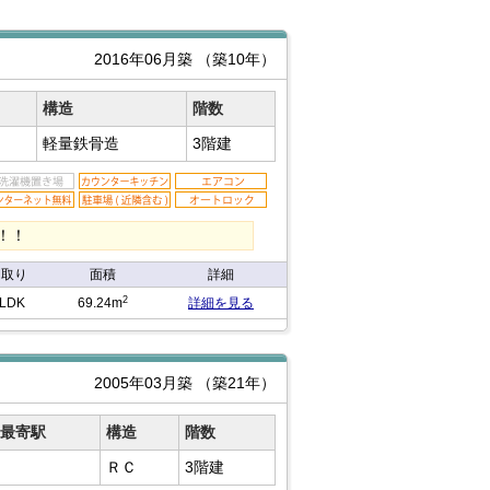
2016年06月築
（築10年）
構造
階数
軽量鉄骨造
3階建
！！
間取り
面積
詳細
2
LDK
69.24m
詳細を見る
2005年03月築
（築21年）
最寄駅
構造
階数
ＲＣ
3階建