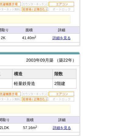
間取り
面積
詳細
2
2K
41.40m
詳細を見る
2003年09月築
（築22年）
駅
構造
階数
軽量鉄骨造
2階建
間取り
面積
詳細
2
2LDK
57.16m
詳細を見る