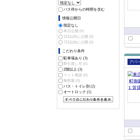
バス停からの時間を含む
情報公開日
指定なし
本日公開
(0)
3日以内に公開
(0)
7日以内に公開
(0)
こだわり条件
駐車場あり
(3)
即引渡し可
(0)
賃貸
2階以上
(3)
ート
ペット相談
(0)
角部屋
(0)
バス・トイレ別
(2)
オートロック
(1)
すべてのこだわり条件を見る