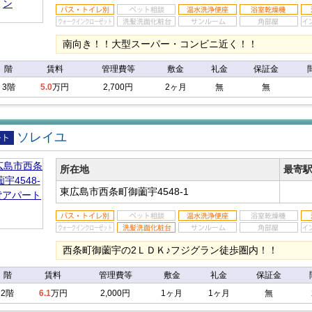
南向き！！大型スーパー・コンビニ近く！！
階
賃料
管理費等
敷金
礼金
保証金
3階
5.0
万円
2,700円
2ヶ月
無
無
ソレイユ
アパ
所在地
最寄
東広島市西条町御薗宇4548-1
西条町御薗宇の2ＬＤＫ♪フジグラン徒歩圏内！！
階
賃料
管理費等
敷金
礼金
保証金
2階
6.1
万円
2,000円
1ヶ月
1ヶ月
無