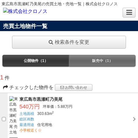
東広島市黒瀬町乃美尾の売買土地・売地一覧｜株式会社クロノス
売買土地物件一覧
検索条件を変更
公開物件（1）
販売中（1）
1
件
チェックした物件を
お問い合わせ
東広島市黒瀬町乃美尾
540万円
坪単価：5.88万円
2
土地面積
303.63m
総区画数
最適用途
住宅用地
小学校近く☆