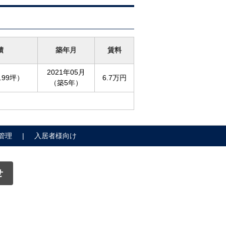
積
築年月
賃料
2021年05月
.99坪）
6.7万円
（築5年）
管理
入居者様向け
せ