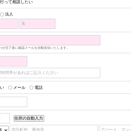
行って相談したい
法人
名
わせ完了後に確認メールを自動送信いたします。
望時間帯があればご記入ください
い
メール
電話
号
市区町村、番地等
アパート、マン