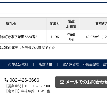
階建
所在地
間取り
専有面
所在階
2階建
2
条町寺家字鎌田7224番2
1LDK
42.97m
（12
1階
1LDKの充実した設備のお部屋です☆
売却査定依頼
店舗情報
空き家管理・不用品整理・庭
082-426-6666
メールでのお問合わ
【営業時間】10：00～17：00
【定休日】年末年始・GW・盆