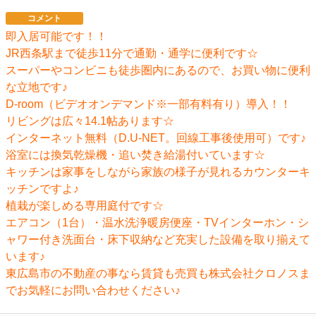
コメント
即入居可能です！！
JR西条駅まで徒歩11分で通勤・通学に便利です☆
スーパーやコンビニも徒歩圏内にあるので、お買い物に便利
な立地です♪
D-room（ビデオオンデマンド※一部有料有り）導入！！
リビングは広々14.1帖あります☆
インターネット無料（D.U-NET。回線工事後使用可）です♪
浴室には換気乾燥機・追い焚き給湯付いています☆
キッチンは家事をしながら家族の様子が見れるカウンターキ
ッチンですよ♪
植栽が楽しめる専用庭付です☆
エアコン（1台）・温水洗浄暖房便座・TVインターホン・シ
ャワー付き洗面台・床下収納など充実した設備を取り揃えて
います♪
東広島市の不動産の事なら賃貸も売買も株式会社クロノスま
でお気軽にお問い合わせください♪