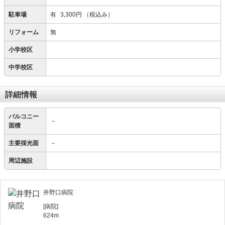
駐車場
有
3,300円
（税込み）
リフォーム
無
小学校区
中学校区
詳細情報
バルコニー
－
面積
主要採光面
－
周辺施設
井野口病院
[病院]
624m