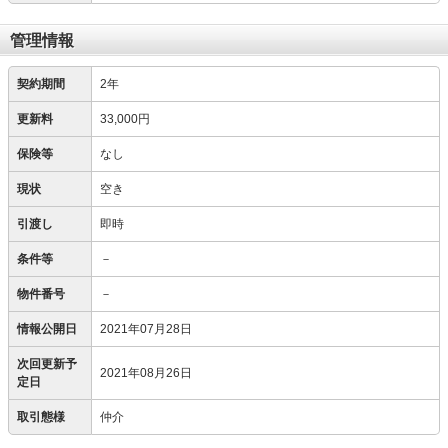
管理情報
契約期間
2年
更新料
33,000円
保険等
なし
現状
空き
引渡し
即時
条件等
－
物件番号
－
情報公開日
2021年07月28日
次回更新予
2021年08月26日
定日
取引態様
仲介