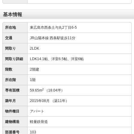
基本情報
所在地
東広島市西条土与丸2丁目6-5
交通
JR山陽本線 西条駅徒歩11分
間取り
2LDK
間取り詳細
LDK14.1帖、洋室6.5帖、洋室6帖
階数
2階建
所在階
1階
2
専有面積
59.65m
（18.04坪）
築年月
2015年08月
（築11年）
物件種目
アパート
建物構造
軽量鉄骨造
部屋番号
103