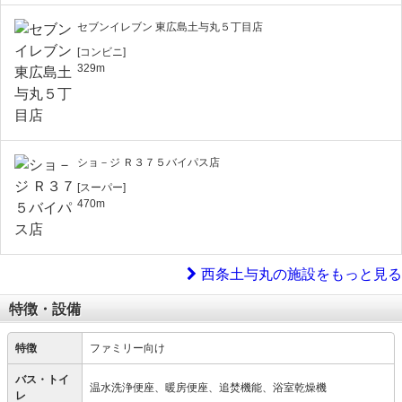
セブンイレブン 東広島土与丸５丁目店
[コンビニ]
329m
ショ－ジ Ｒ３７５バイパス店
[スーパー]
470m
西条土与丸の施設をもっと見る
特徴・設備
特徴
ファミリー向け
バス・トイ
温水洗浄便座、暖房便座、追焚機能、浴室乾燥機
レ