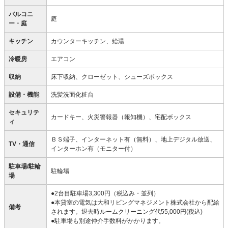
バルコニ
庭
ー・庭
キッチン
カウンターキッチン、給湯
冷暖房
エアコン
収納
床下収納、クローゼット、シューズボックス
設備・機能
洗髪洗面化粧台
セキュリテ
カードキー、火災警報器（報知機）、宅配ボックス
ィ
ＢＳ端子、インターネット有（無料）、地上デジタル放送、
TV・通信
インターホン有（モニター付）
駐車場/駐輪
駐輪場
場
●2台目駐車場3,300円（税込み・並列）
●本貸室の電気は大和リビングマネジメント株式会社から配給
備考
されます。退去時ルームクリーニング代55,000円(税込)
●駐車場も別途仲介手数料がかかります。