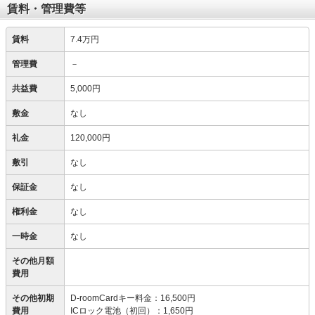
賃料・管理費等
賃料
7.4万円
管理費
－
共益費
5,000円
敷金
なし
礼金
120,000円
敷引
なし
保証金
なし
権利金
なし
一時金
なし
その他月額
費用
その他初期
D-roomCardキー料金
：
16,500円
費用
ICロック電池（初回）
：
1,650円