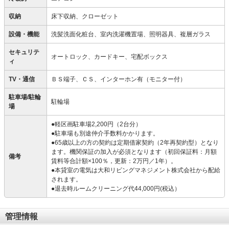
収納
床下収納、クローゼット
設備・機能
洗髪洗面化粧台、室内洗濯機置場、照明器具、複層ガラス
セキュリテ
オートロック、カードキー、宅配ボックス
ィ
TV・通信
ＢＳ端子、ＣＳ、インターホン有（モニター付）
駐車場/駐輪
駐輪場
場
●軽区画駐車場2,200円（2台分）
●駐車場も別途仲介手数料かかります。
●65歳以上の方の契約は定期借家契約（2年再契約型）となり
ます。機関保証の加入が必須となります（初回保証料：月額
備考
賃料等合計額×100％，更新：2万円／1年）。
●本貸室の電気は大和リビングマネジメント株式会社から配給
されます。
●退去時ルームクリーニング代44,000円(税込）
管理情報