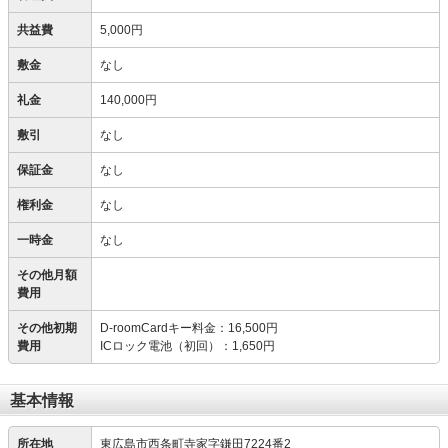
共益費
5,000円
敷金
なし
礼金
140,000円
敷引
なし
保証金
なし
権利金
なし
一時金
なし
その他月額
費用
その他初期
D-roomCardキー料金
：
16,500円
費用
ICロック電池（初回）
：
1,650円
基本情報
所在地
東広島市西条町寺家字鎌田7224番2