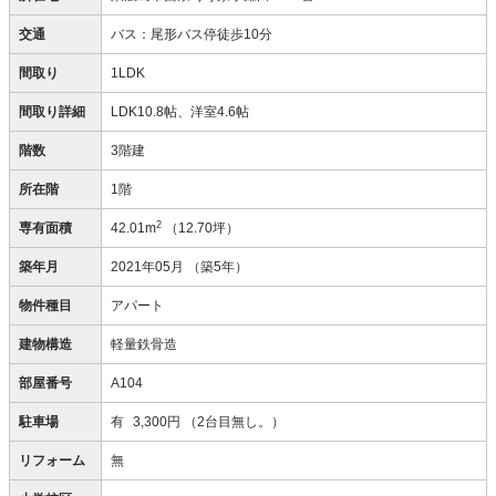
交通
バス：尾形バス停徒歩10分
間取り
1LDK
間取り詳細
LDK10.8帖、洋室4.6帖
階数
3階建
所在階
1階
2
専有面積
42.01m
（12.70坪）
築年月
2021年05月
（築5年）
物件種目
アパート
建物構造
軽量鉄骨造
部屋番号
A104
駐車場
有
3,300円
（2台目無し。）
リフォーム
無