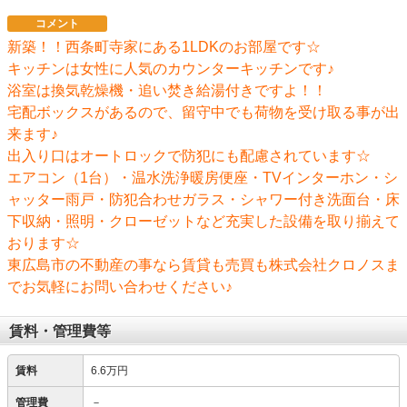
コメント
新築！！西条町寺家にある1LDKのお部屋です☆
キッチンは女性に人気のカウンターキッチンです♪
浴室は換気乾燥機・追い焚き給湯付きですよ！！
宅配ボックスがあるので、留守中でも荷物を受け取る事が出
来ます♪
出入り口はオートロックで防犯にも配慮されています☆
エアコン（1台）・温水洗浄暖房便座・TVインターホン・シ
ャッター雨戸・防犯合わせガラス・シャワー付き洗面台・床
下収納・照明・クローゼットなど充実した設備を取り揃えて
おります☆
東広島市の不動産の事なら賃貸も売買も株式会社クロノスま
でお気軽にお問い合わせください♪
賃料・管理費等
賃料
6.6万円
管理費
－