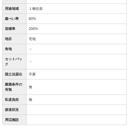
用途地域
１種住居
建ぺい率
60%
容積率
200%
地目
宅地
角地
－
セットバッ
－
ク
国土法届出
不要
建築条件の
無
有無
私道負担
無
接道状況
周辺施設