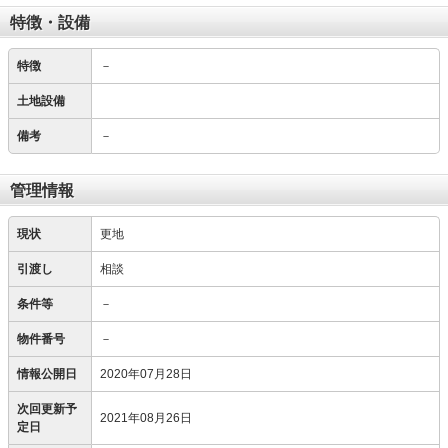
特徴・設備
特徴
－
土地設備
備考
－
管理情報
現状
更地
引渡し
相談
条件等
－
物件番号
－
情報公開日
2020年07月28日
次回更新予
2021年08月26日
定日