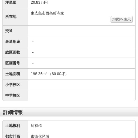
坪単価
20.83万円
東広島市西条町寺家
所在地
地図を表示
交通
最適用途
－
総区画数
－
区画番号
－
2
土地面積
198.35m
（60.00坪）
小学校区
中学校区
詳細情報
土地権利
所有権
都市計画
市街化区域