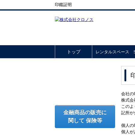
印鑑証明
トップ
レンタルスペース So
会社の
株式会
このよ
金融商品の販売に
記所が
関して 保険等
個人の
個人が