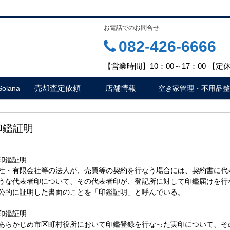
お電話でのお問合せ
082-426-6666
【営業時間】10：00～17：00 【
売却査定依頼
店舗情報
lana
空き家管理・不用品整
印鑑証明
印鑑証明
社・有限会社等の法人が、売買等の契約を行なう場合には、契約書に代
うな代表者印について、その代表者印が、登記所に対して印鑑届けを行
公的に証明した書面のことを「印鑑証明」と呼んでいる。
印鑑証明
あらかじめ市区町村役所において印鑑登録を行なった実印について、そ