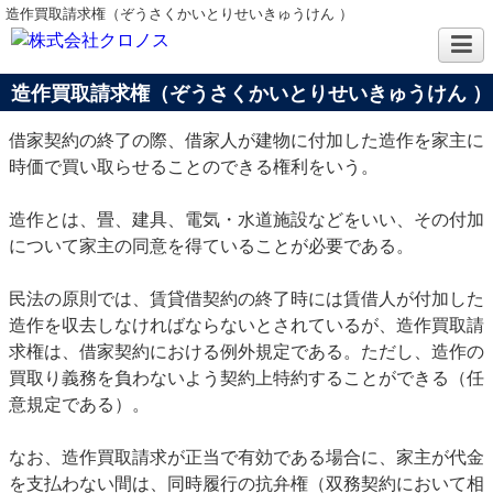
造作買取請求権（ぞうさくかいとりせいきゅうけん ）
造作買取請求権（ぞうさくかいとりせいきゅうけん ）
借家契約の終了の際、借家人が建物に付加した造作を家主に
時価で買い取らせることのできる権利をいう。
造作とは、畳、建具、電気・水道施設などをいい、その付加
について家主の同意を得ていることが必要である。
民法の原則では、賃貸借契約の終了時には賃借人が付加した
造作を収去しなければならないとされているが、造作買取請
求権は、借家契約における例外規定である。ただし、造作の
買取り義務を負わないよう契約上特約することができる（任
意規定である）。
なお、造作買取請求が正当で有効である場合に、家主が代金
を支払わない間は、同時履行の抗弁権（双務契約において相